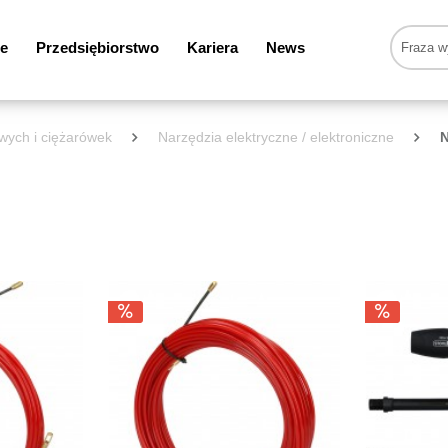
e
Przedsiębiorstwo
Kariera
News
wych i ciężarówek
Narzędzia elektryczne / elektroniczne
N