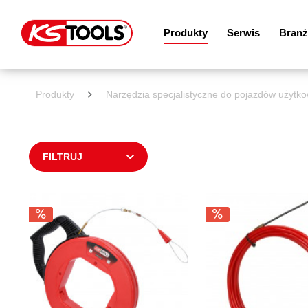
Produkty
Serwis
Branż
Produkty
Narzędzia specjalistyczne do pojazdów użytko
FILTRUJ