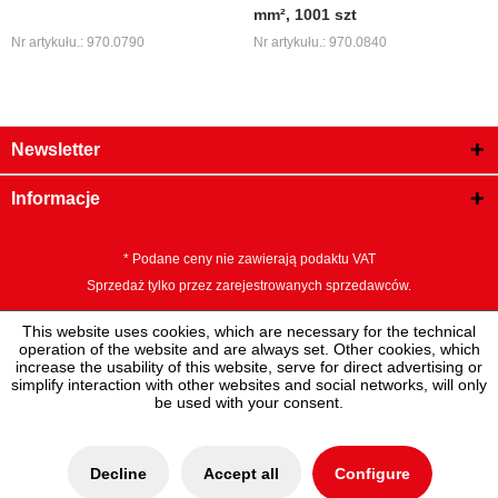
mm², 1001 szt
Nr artykułu.: 970.0790
Nr artykułu.: 970.0840
Newsletter
Informacje
* Podane ceny nie zawierają podaktu VAT
Sprzedaż tylko przez zarejestrowanych sprzedawców.
This website uses cookies, which are necessary for the technical
operation of the website and are always set. Other cookies, which
increase the usability of this website, serve for direct advertising or
simplify interaction with other websites and social networks, will only
be used with your consent.
Decline
Accept all
Configure