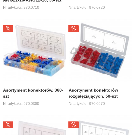
AWG22-16-AWG12-10, 36-szt
Nr artykułu.: 970.0710
Nr artykułu.: 970.0720
Asortyment konektorów, 360-
Asortyment konektorów
szt
rozgałęziających, 50-szt
Nr artykułu.: 970.0300
Nr artykułu.: 970.0570