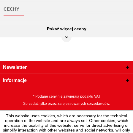
CECHY
Pokaż więcej cechy
AWG:
20-18/16-14/12-10
Atrybuty funkcjonalne 1:
Z funkcją grzechotki
Długość całkowita L1 w mm:
220
Długość opakowania mm:
241
Newsletter
Jednostka opakowaniowa:
1
Materiał1:
stal płaska
Informacje
Materiał2:
oksydowany
* Podane ceny nie zawierają podaktu VAT
Szerokość opakowania mm:
86
Sprzedaż tylko przez zarejestrowanych sprzedawców.
Uchwyt:
uchwyt dwuczesciowy
This website uses cookies, which are necessary for the technical
Waga w g:
499
operation of the website and are always set. Other cookies, which
increase the usability of this website, serve for direct advertising or
Wysokość opakowania mm:
40
simplify interaction with other websites and social networks, will only