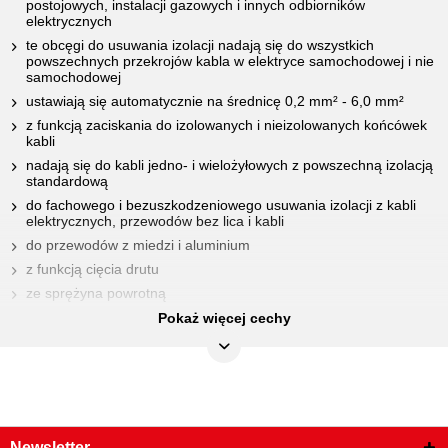
postojowych, instalacji gazowych i innych odbiorników
elektrycznych
te obcęgi do usuwania izolacji nadają się do wszystkich
powszechnych przekrojów kabla w elektryce samochodowej i nie
samochodowej
ustawiają się automatycznie na średnicę 0,2 mm² - 6,0 mm²
z funkcją zaciskania do izolowanych i nieizolowanych końcówek
kabli
nadają się do kabli jedno- i wielożyłowych z powszechną izolacją
standardową
do fachowego i bezuszkodzeniowego usuwania izolacji z kabli
elektrycznych, przewodów bez lica i kabli
do przewodów z miedzi i aluminium
z funkcją cięcia drutu
ze sprężyna powrotną
sprawnie działająca mechanika
Pokaż więcej cechy
mocny model
CECHY
Newsletter