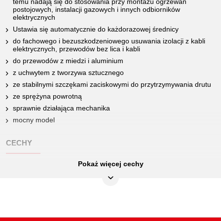
temu nadają się do stosowania przy montażu ogrzewań
postojowych, instalacji gazowych i innych odbiorników
elektrycznych
Ustawia się automatycznie do każdorazowej średnicy
do fachowego i bezuszkodzeniowego usuwania izolacji z kabli
elektrycznych, przewodów bez lica i kabli
do przewodów z miedzi i aluminium
z uchwytem z tworzywa sztucznego
ze stabilnymi szczękami zaciskowymi do przytrzymywania drutu
ze sprężyna powrotną
sprawnie działająca mechanika
mocny model
CECHY
Pokaż więcej cechy
AWG:
20-14
Atrybuty funkcjonalne 1:
samozamykające
Długość całkowita L1 w mm:
170.0