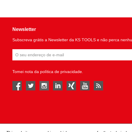
Newsletter
Subscreva grátis a Newsletter da KS TOOLS e não perca nenh
Tomei nota da
política de privacidade
.
facebook
twitter
instagram
linked in
Xing
youtube
rss