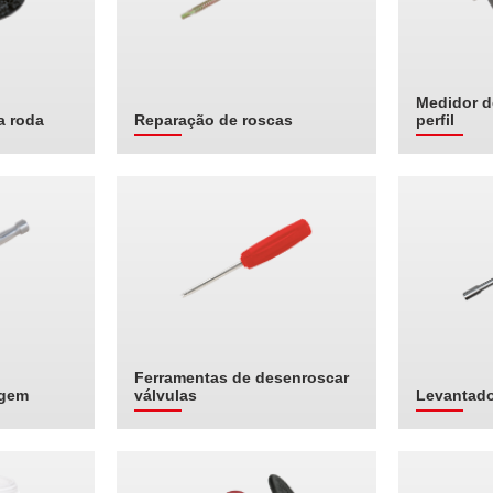
Medidor d
a roda
Reparação de roscas
perfil
Ferramentas de desenroscar
agem
válvulas
Levantado