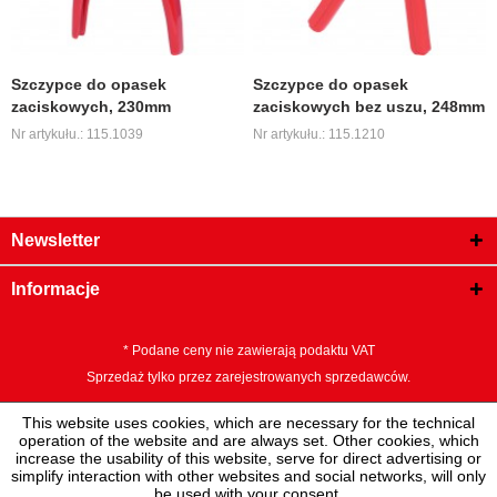
Szczypce do opasek
Szczypce do opasek
zaciskowych, 230mm
zaciskowych bez uszu, 248mm
Nr artykułu.: 115.1039
Nr artykułu.: 115.1210
Newsletter
Informacje
* Podane ceny nie zawierają podaktu VAT
Sprzedaż tylko przez zarejestrowanych sprzedawców.
This website uses cookies, which are necessary for the technical
operation of the website and are always set. Other cookies, which
increase the usability of this website, serve for direct advertising or
simplify interaction with other websites and social networks, will only
be used with your consent.