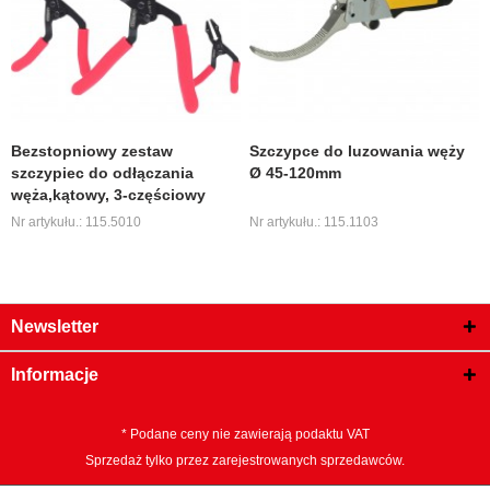
Bezstopniowy zestaw
Szczypce do luzowania węży
szczypiec do odłączania
Ø 45-120mm
węża,kątowy, 3-częściowy
Nr artykułu.: 115.5010
Nr artykułu.: 115.1103
Newsletter
Informacje
* Podane ceny nie zawierają podaktu VAT
Sprzedaż tylko przez zarejestrowanych sprzedawców.