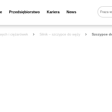
e
Przedsiębiorstwo
Kariera
News
wych i ciężarówek
Silnik – szczypce do węży
Szczypce d