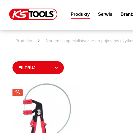
Produkty
Serwis
Branż
Produkty
Narzędzia specjalistyczne do pojazdów użytko
FILTRUJ