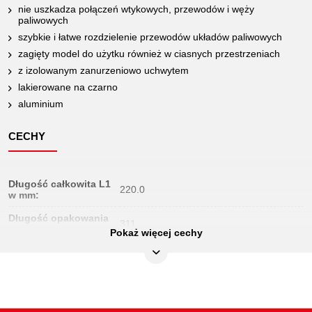
nie uszkadza połączeń wtykowych, przewodów i węży
paliwowych
szybkie i łatwe rozdzielenie przewodów układów paliwowych
zagięty model do użytku również w ciasnych przestrzeniach
z izolowanym zanurzeniowo uchwytem
lakierowane na czarno
aluminium
CECHY
Długość całkowita L1
220.0
w mm:
Długość opakowania
311
mm:
Pokaż więcej cechy
Jednostka
1
opakowaniowa:
Kształt:
90° zagięty
Link do video