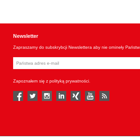
Newsletter
Zapraszamy do subskrybcji Newslettera aby nie omineły Państ
Zapoznałem się z
polityką prywatności
.
facebook
twitter
instagram
linked in
Xing
youtube
rss