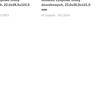
, 22,0x28,5x122,0
dociskowych, 23,0x30,0x121,0
mm
55.0003
Nr artykułu.: 455.0004