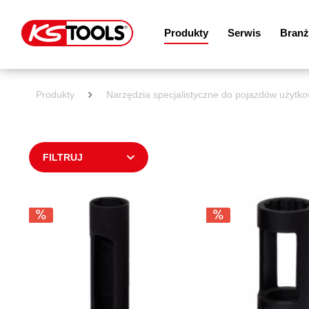
Produkty
Serwis
Branż
Produkty
Narzędzia specjalistyczne do pojazdów użytko
FILTRUJ