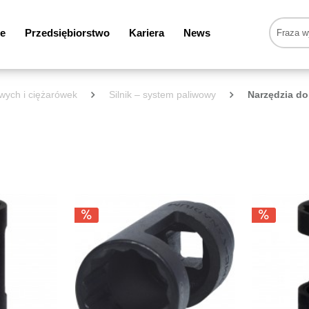
e
Przedsiębiorstwo
Kariera
News
wych i ciężarówek
Silnik – system paliwowy
Narzędzia d