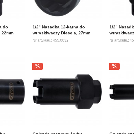
a do
1/2" Nasadka 12-kątna do
1/2" Nasadk
a, 22mm
wtryskiwaczy Diesela, 27mm
wtryskiwacz
Nr artykułu.: 455.0032
Nr artykułu.: 4
uby
Gniazdo czopowe śruby
Gniazdo cz