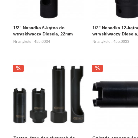
1/2" Nasadka 6-kątna do
1/2" Nasadka 12-kątn
wtryskiwaczy Diesela, 22mm
wtryskiwaczy Diesel
Nr artykułu.: 455.0034
Nr artykułu.: 455.0033
Zestaw śrub dociskowych do
Gniazdo czopowe śr