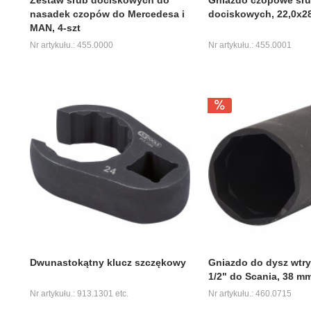
nasadek czopów do Mercedesa i
dociskowych, 22,0x2
MAN, 4-szt
Nr artykułu.: 455.0000
Nr artykułu.: 455.0001
Dwunastokątny klucz szczękowy
Gniazdo do dysz wtr
1/2" do Scania, 38 m
Nr artykułu.: 913.1301 etc.
Nr artykułu.: 460.0715