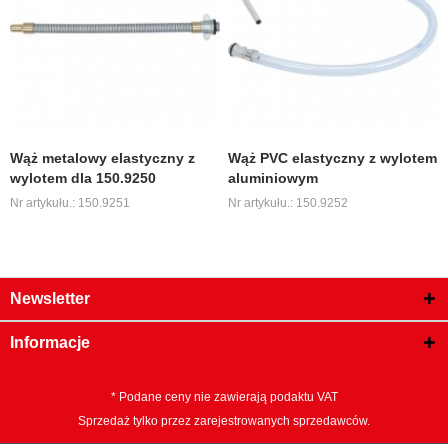
Wąż metalowy elastyczny z
Wąż PVC elastyczny z wylotem
wylotem dla 150.9250
aluminiowym
Nr artykułu.: 150.9251
Nr artykułu.: 150.9252
Newsletter
Informacje
* Podane ceny nie zawierają podaktu VAT
Sprzedaż tylko przez zarejestrowanych sprzedawców.