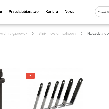
e
Przedsiębiorstwo
Kariera
News
wych i ciężarówek
Silnik – system paliwowy
Narzędzia do