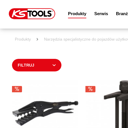
Produkty
Serwis
Branż
Produkty
Narzędzia specjalistyczne do pojazdów użytko
FILTRUJ