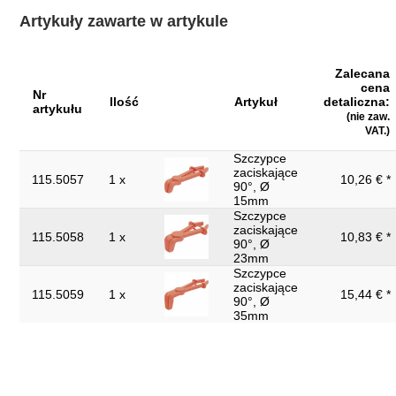
Kształt:
90° zagięty
Artykuły zawarte w artykule
Link do video zastosowanie:
Video
Materiał1:
tworzywo sztuczne
Zalecana
cena
Nr
Szerokość opakowania mm:
209
Ilość
Artykuł
detaliczna:
artykułu
(nie zaw.
Waga w g:
370
VAT.)
Wysokość opakowania mm:
68
Szczypce
zaciskające
115.5057
1 x
10,26 € *
części w zestawie:
3
90°, Ø
15mm
Średnica zewnętrzna węża mm:
15 - 35
Szczypce
zaciskające
115.5058
1 x
10,83 € *
90°, Ø
23mm
Szczypce
zaciskające
115.5059
1 x
15,44 € *
90°, Ø
35mm