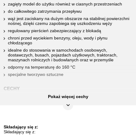
zagięty model do użytku również w ciasnych przestrzeniach
do całkowitego zatrzymania przepływu
wąż jest zaciskany na dużym obszarze na stabilnej powierzchni
nośnej, dzięki czemu zapobiega się uszkodzeniu węży
regulowany pierścień zabezpieczający z blokadą
chroni przed wyciekiem benzyny, oleju, wody i płynu
chłodzącego
idealne do stosowania w samochodach osobowych,
dostawczych, busach, pojazdach użytkowych, traktorach,
maszynach rolniczych i budowlanych oraz w przemyśle
odporny na temperaturę do 160 °C
specjalne tworzywo sztuczne
CECHY
Pokaż więcej cechy
Atrybuty funkcjonalne 1:
blokowany
Długość opakowania mm:
331
Składający się z:
Jednostka opakowaniowa:
1
Składający się z: