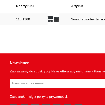
Nr artykułu
Artykuł
115.1360
Sound absorber tensio
Newsletter
Zapraszamy do subskrybcji Newslettera aby nie omineły Państ
Zapoznałem się z
polityką prywatności
.