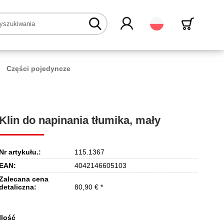
Polski
Części pojedyncze
Klin do napinania tłumika, mały
Nr artykułu.:
115.1367
EAN:
4042146605103
Zalecana cena
detaliczna:
80,90 € *
Ilość