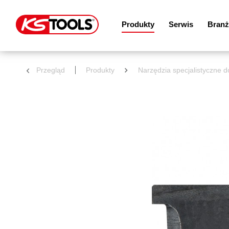
Produkty
Serwis
Branż
Przegląd
Produkty
Narzędzia specjalistyczne