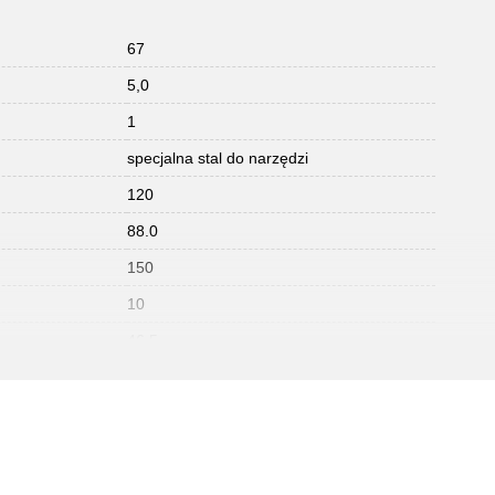
67
5,0
1
specjalna stal do narzędzi
120
88.0
150
10
46.5
VW-Diesel Motoren