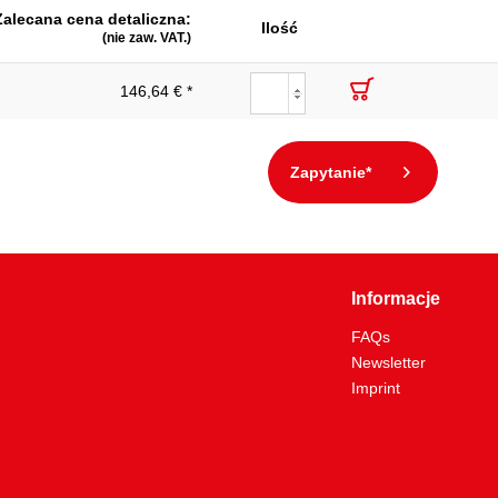
Zalecana cena detaliczna:
Ilość
(nie zaw. VAT.)
146,64 € *
Zapytanie*
Informacje
FAQs
Newsletter
Imprint