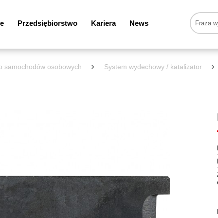
e
Przedsiębiorstwo
Kariera
News
 do samochodów osobowych
System wydechowy / katalizator