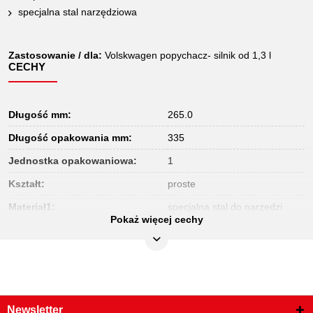
specjalna stal narzędziowa
Zastosowanie / dla:
Volskwagen popychacz- silnik od 1,3 l
CECHY
Długość mm:
265.0
Długość opakowania mm:
335
Jednostka opakowaniowa:
1
Kształt:
proste
Materiał1:
specjalna stal do narzędzi
Pokaż więcej cechy
Szerokość opakowania mm:
101
Waga w g:
220
Wysokość opakowania mm:
30
Zastosowanie do::
Volkswagen
Newsletter