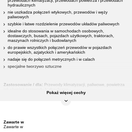
przewodach klimatyzacji, przewodach powietrza i przewodach
hydraulicznych
nie uszkadza połączeń wtykowych, przewodów i węży
paliwowych
szybkie i łatwe rozdzielenie przewodów układów paliwowych
idealne do stosowania w samochodach osobowych,
dostawczych, busach, pojazdach użytkowych, traktorach,
maszynach rolniczych i budowlanych
do prawie wszystkich połączeń przewodów w pojazdach
europejskich, azjatyckich i amerykańskich
nadaje się do połączeń metrycznych i w calach
specjalne tworzywo sztuczne
Zastosowanie / dla:
Przewody klimatyzacji, paliwowe, powietrza
jak również przewody hydrauliczne
Pokaż więcej cechy
CECHY
Długość opakowania mm:
125
Zawarte w
Kolor:
czarny
Zawarte w