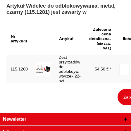
Materiał1:
metal
Artykuł Widelec do odblokowywania, metal,
Szerokość opakowania mm:
czarny (115.1281) jest zawarty w
154
Waga w g:
15
Zalecana
Wysokość opakowania mm:
12
cena
Nr
Artykuł
detaliczna:
Iloś
artykułu
(nie zaw.
VAT.)
Zest
przyrzadów
do
115.1260
54,50 € *
odblokoyw.
wtyczek,22-
szt
Zap
Newsletter