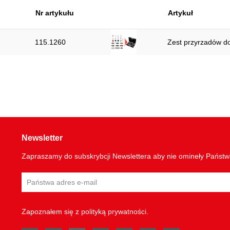
Nr artykułu
Artykuł
115.1260
Zest przyrzadów do
Newsletter
Zapraszamy do subskrybcji Newslettera aby nie omineły Państ
Zapoznałem się z
polityką prywatności
.