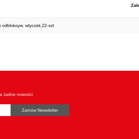
Zal
 odblokoyw. wtyczek,22-szt
wa żadne nowości.
Zamów Newsletter