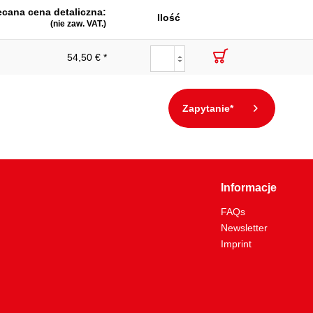
ecana cena detaliczna:
Ilość
(nie zaw. VAT.)
54,50 € *
Zapytanie*
Informacje
FAQs
Newsletter
Imprint