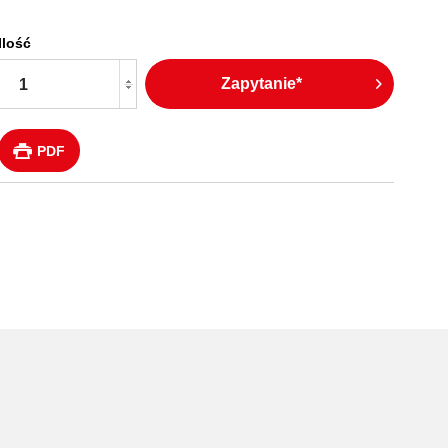
Ilość
Zapytanie*
PDF