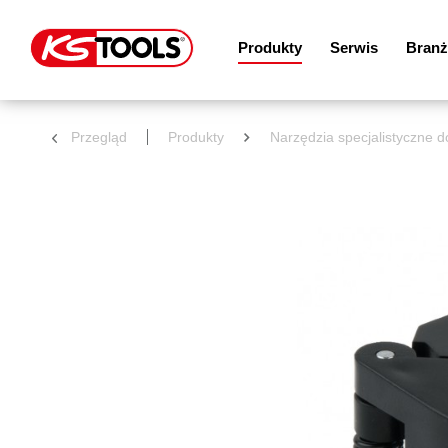
Produkty
Serwis
Branż
Przegląd
Produkty
Narzędzia specjalistyczne