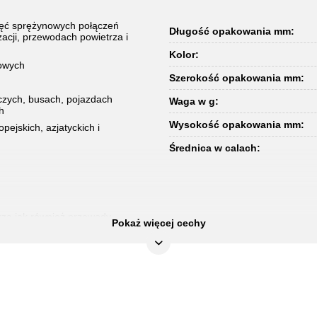
ięć sprężynowych połączeń
Długość opakowania mm:
cji, przewodach powietrza i
Kolor:
wowych
Szerokość opakowania mm:
zych, busach, pojazdach
Waga w g:
h
Wysokość opakowania mm:
ejskich, azjatyckich i
Średnica w calach:
rza jak również przewody
Pokaż więcej cechy