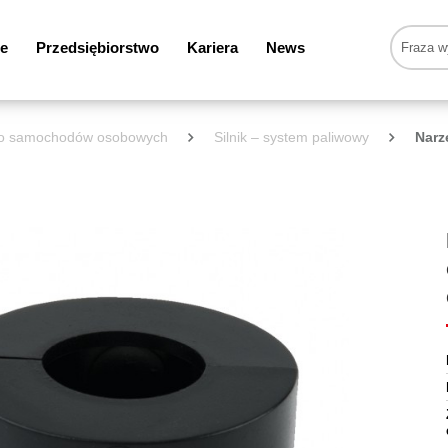
e
Przedsiębiorstwo
Kariera
News
 do samochodów osobowych
Silnik – system paliwowy
Narz