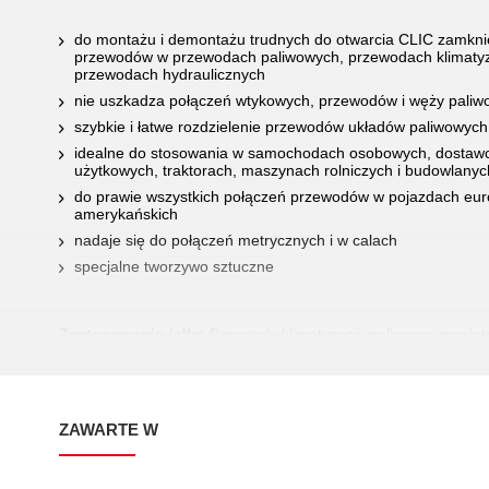
do montażu i demontażu trudnych do otwarcia CLIC zamkn
przewodów w przewodach paliwowych, przewodach klimatyza
przewodach hydraulicznych
nie uszkadza połączeń wtykowych, przewodów i węży pali
szybkie i łatwe rozdzielenie przewodów układów paliwowych
idealne do stosowania w samochodach osobowych, dostawc
użytkowych, traktorach, maszynach rolniczych i budowlanyc
do prawie wszystkich połączeń przewodów w pojazdach europ
amerykańskich
nadaje się do połączeń metrycznych i w calach
specjalne tworzywo sztuczne
Zastosowanie / dla:
Przewody klimatyzacji, paliwowe, powiet
hydrauliczne
ZAWARTE W