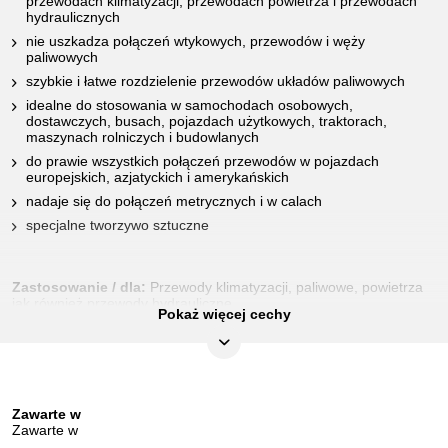
przewodach klimatyzacji, przewodach powietrza i przewodach
hydraulicznych
nie uszkadza połączeń wtykowych, przewodów i węży
paliwowych
szybkie i łatwe rozdzielenie przewodów układów paliwowych
idealne do stosowania w samochodach osobowych,
dostawczych, busach, pojazdach użytkowych, traktorach,
maszynach rolniczych i budowlanych
do prawie wszystkich połączeń przewodów w pojazdach
europejskich, azjatyckich i amerykańskich
nadaje się do połączeń metrycznych i w calach
specjalne tworzywo sztuczne
Zastosowanie / dla:
Przewody klimatyzacji, paliwowe, powietrza
jak również przewody hydrauliczne
Pokaż więcej cechy
CECHY
Długość opakowania mm:
128
Zawarte w
Kolor:
biały
Zawarte w