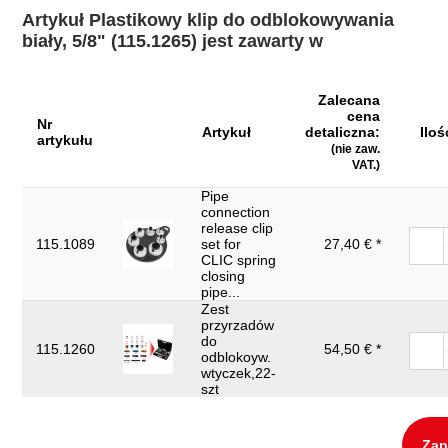
Materiał1:
tworzywo sztuczne
Artykuł Plastikowy klip do odblokowywania
Szerokość opakowania mm:
biały, 5/8" (115.1265) jest zawarty w
137
Waga w g:
7
Zalecana
Wysokość opakowania mm:
20
cena
Nr
Artykuł
detaliczna:
Iloś
Średnica w calach:
5/8"
artykułu
(nie zaw.
VAT.)
Pipe
connection
release clip
115.1089
set for
27,40 € *
CLIC spring
closing
pipe...
Zest
przyrzadów
do
115.1260
54,50 € *
odblokoyw.
wtyczek,22-
szt
Zap