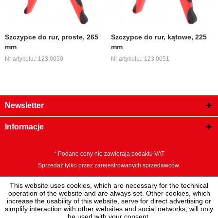
Szczypce do rur, proste, 265
Szczypce do rur, kątowe, 225
mm
mm
Nr artykułu.: 123.0050
Nr artykułu.: 123.0051
Newsletter
Informacje
* Podane ceny nie zawierają podaktu VAT
Sprzedaż tylko przez zarejestrowanych sprzedawców.
This website uses cookies, which are necessary for the technical
operation of the website and are always set. Other cookies, which
increase the usability of this website, serve for direct advertising or
simplify interaction with other websites and social networks, will only
be used with your consent.