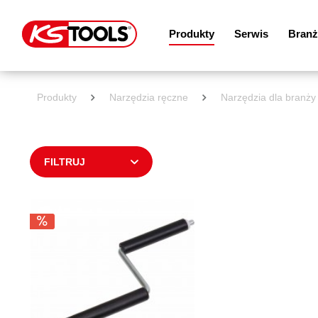
Produkty
Serwis
Branż
Produkty
Narzędzia ręczne
Narzędzia dla branż
FILTRUJ