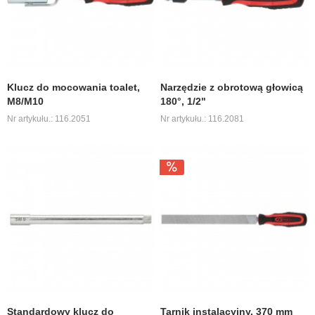
Klucz do mocowania toalet,
Narzędzie z obrotową głowicą
M8/M10
180°, 1/2"
Nr artykułu.: 116.2051
Nr artykułu.: 116.2081
Standardowy klucz do
Tarnik instalacyjny, 370 mm