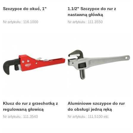
Szczypce do okuć, 1''
1.1/2" Szczypce do rur z
nastawną główką
Nr artykułu.: 116.1000
Nr artykułu.: 111.3550
Klucz do rur z grzechotką z
Aluminiowe szczypce do rur
regulowaną głowicą
do obsługi jedną ręką
Nr artykułu.: 111.3540
Nr artykułu.: 111.5100 etc.