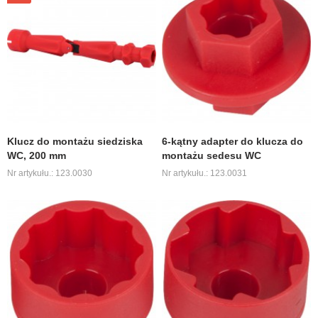
Klucz do montażu siedziska
6-kątny adapter do klucza do
WC, 200 mm
montażu sedesu WC
Nr artykułu.: 123.0030
Nr artykułu.: 123.0031