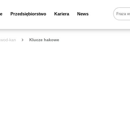
e
Przedsiębiorstwo
Kariera
News
y wod-kan
Klucze hakowe