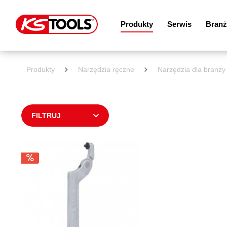
Produkty
Serwis
Branż
Produkty
Narzędzia ręczne
Narzędzia dla branż
FILTRUJ