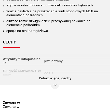
szybki montaż mocowań umywalek i zaworów kątowych
wraz z nakładką na przykrecania śrub stopniowych M10 na
elementach pośrednich
dłuższe ramię dźwigni dzięki przesywanej nakładce na
elemencie pośrednim
specjalna stal narzędziowa
CECHY
Atrybuty funkcjonalne
przełączany
1:
Długość całkowita L w
220.0
mm::
Pokaż więcej cechy
Długość opakowania
217
mm:
Jednostka
1
opakowaniowa:
Zawarte w
Zawarte w
Delikatny chrom wanda stal, mat
Materiał1: