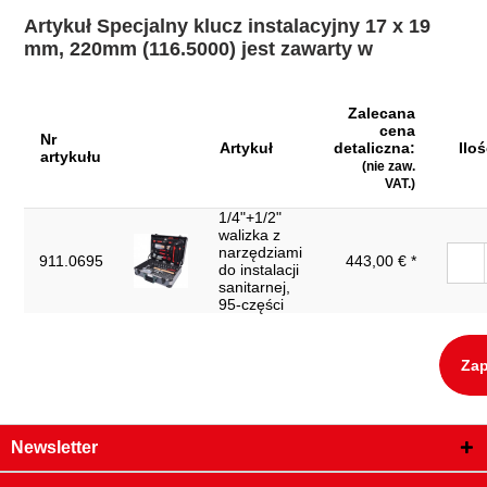
satynowy chromowany
Artykuł Specjalny klucz instalacyjny 17 x 19
Profil2:
Metryczny
mm, 220mm (116.5000) jest zawarty w
Szerokość opakowania
62
mm:
Zalecana
Waga w g:
250
cena
Nr
Artykuł
detaliczna:
Iloś
artykułu
Wysokość opakowania
(nie zaw.
30
mm:
VAT.)
1/4"+1/2"
rozpiętość klucza w
17x19
walizka z
mm:
narzędziami
911.0695
443,00 € *
do instalacji
zakres roboczy śrub
M10
sanitarnej,
podwójnych:
95-części
Zap
Newsletter