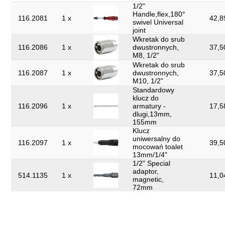
1/2"
Handle,flex,180°
116.2081
1 x
42,8
swivel Universal
joint
Wkretak do srub
116.2086
1 x
dwustronnych,
37,5
M8, 1/2"
Wkretak do srub
116.2087
1 x
dwustronnych,
37,5
M10, 1/2"
Standardowy
klucz do
116.2096
1 x
armatury -
17,5
dlugi,13mm,
155mm
Klucz
uniwersalny do
116.2097
1 x
39,5
mocowań toalet
13mm/1/4"
1/2" Special
adaptor,
514.1135
1 x
11,0
magnetic,
72mm