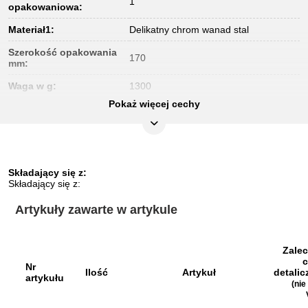
1
opakowaniowa:
Materiał1:
Delikatny chrom wanad stal
Szerokość opakowania
170
mm:
Waga w g:
1300
Pokaż więcej cechy
Wysokość opakowania
45
mm:
części w zestawie:
6
z adapterem do maszyn 1/2” z
dodatkowe wyposażenie:
Składający się z:
magnesem
Składający się z:
zakres zastosowań
sanitarny
Artykuły zawarte w artykule
ogólny:
Zale
Nr
Ilość
Artykuł
detalic
artykułu
(nie