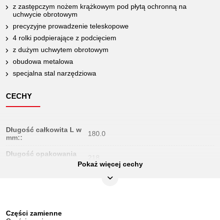
z zastępczym nożem krążkowym pod płytą ochronną na
uchwycie obrotowym
precyzyjne prowadzenie teleskopowe
4 rolki podpierające z podcięciem
z dużym uchwytem obrotowym
obudowa metalowa
specjalna stal narzędziowa
CECHY
Długość całkowita L w
180.0
mm::
Długość opakowania
218
mm:
Pokaż więcej cechy
Jednostka
1
opakowaniowa:
Koło zapasowe do
103.5001
metalu:
Części zamienne