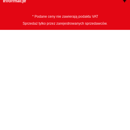
Informacje
* Podane ceny nie zawierają podaktu VAT
Sprzedaż tylko przez zarejestrowanych sprzedawców.