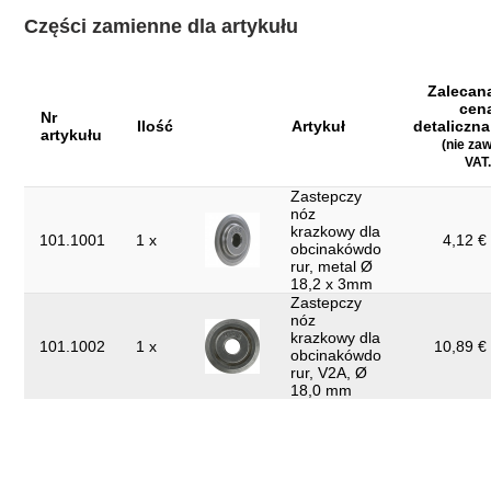
-
sztucznego:
Części zamienne dla artykułu
Materiał1:
specjalna stal do narzędzi
Szerokość opakowania mm:
69
Zalecan
cen
Nr
obracany uchwyt z zapasowym
Ilość
Artykuł
detaliczna
Uchwyt:
artykułu
kołkiem tnącym
(nie zaw
VAT.
Waga w g:
270
Zastepczy
Wysokość:
57.0
nóz
krazkowy dla
101.1001
1 x
4,12 € 
obcinakówdo
Wysokość opakowania mm:
50
rur, metal Ø
18,2 x 3mm
Zastosowanie materiał:
pozostałe
Zastepczy
nóz
z rozkładanym narzędziem do
dodatkowe wyposażenie:
krazkowy dla
usuwania zadziorów
101.1002
1 x
10,89 € 
obcinakówdo
rur, V2A, Ø
Średnica rury D:
3,0 - 32,0
18,0 mm