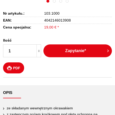
Nr artykułu.:
103.1000
EAN:
4042146013908
Cena specjalna:
19,00 € *
Ilość
Zapytanie*
PDF
OPIS
ze składanym wewnętrznym okrawakiem
z zastępczym nożem krążkowym pod płytą ochronną na