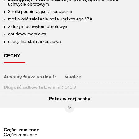
uchwycie obrotowym
2 rolki podpierające z podcięciem
możliwość założenia noża krążkowego V²A
z dużym uchwytem obrotowym
obudowa metalowa
specjalna stal narzędziowa
CECHY
Atrybuty funkcjonalne 1:
teleskop
Długość całkowita L w mm::
141.0
Długość opakowania mm:
285
Pokaż więcej cechy
Jednostka opakowaniowa:
1
Koło zapasowe do metalu:
101.1001
Koło zapasowe do stali:
101.1002
Części zamienne
Części zamienne
Koło zapasowe do tworzywa