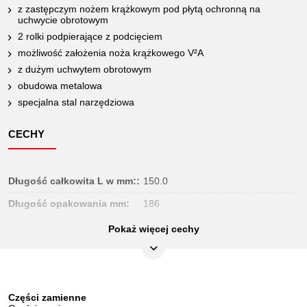
z zastępczym nożem krążkowym pod płytą ochronną na
uchwycie obrotowym
2 rolki podpierające z podcięciem
możliwość założenia noża krążkowego V²A
z dużym uchwytem obrotowym
obudowa metalowa
specjalna stal narzędziowa
CECHY
Długość całkowita L w mm::
150.0
Długość opakowania mm:
186
Jednostka opakowaniowa:
1
Pokaż więcej cechy
Koło zapasowe do metalu:
101.1001
Koło zapasowe do stali:
101.1002
Koło zapasowe do tworzywa
Części zamienne
-
sztucznego: