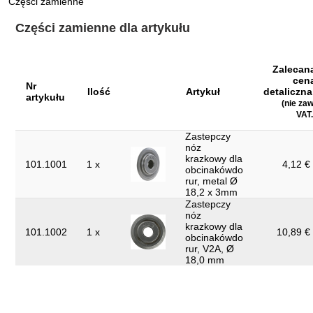
Części zamienne
Materiał1:
specjalna stal do narzędzi
Części zamienne dla artykułu
Szerokość opakowania mm:
66
obracany uchwyt z zapasowym
Zalecan
Uchwyt:
kołkiem tnącym
cen
Nr
Ilość
Artykuł
detaliczna
artykułu
Waga w g:
300
(nie zaw
VAT.
Wysokość:
55.0
Zastepczy
Wysokość opakowania mm:
50
nóz
krazkowy dla
101.1001
1 x
4,12 € 
obcinakówdo
Zastosowanie materiał:
pozostałe
rur, metal Ø
18,2 x 3mm
z rozkładanym narzędziem do
dodatkowe wyposażenie:
Zastepczy
usuwania zadziorów
nóz
krazkowy dla
Średnica rury D:
3,0 - 30,0
101.1002
1 x
10,89 € 
obcinakówdo
rur, V2A, Ø
18,0 mm