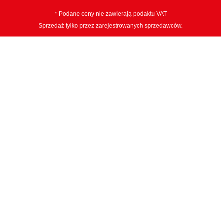
* Podane ceny nie zawierają podaktu VAT
Sprzedaż tylko przez zarejestrowanych sprzedawców.