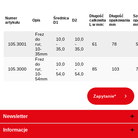
Długość
Długość
Sz
Numer
Średnica
Opis
D2
całkowita
opakowania
op
artykułu
D1
L w mm:
mm
m
Frez
do
10,0
10,0
105.3001
rur,
-
-
61
78
10-
35,0
35,0
35mm
Frez
do
10,0
10,0
105.3000
rur,
-
-
85
103
10-
54,0
54,0
54mm
Zapytanie*
Newsletter
Informacje