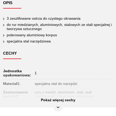
OPIS
3 zeszlifowane ostrza do czystego okrawania
do rur miedzianych, aluminiowych, stalowych ze stali specjalnej i
tworzywa sztucznego
polerowany aluminiowy korpus
specjalna stal narzędziowa
CECHY
Jednostka
1
opakowaniowa:
Materiał1:
specjalna stal do narzędzi
Zastosowanie
rury z miedzi, aluminium, stali, stali
materiał:
nierdzewnej, z tworzywa sztucznego
Pokaż więcej cechy