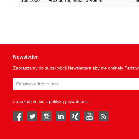
105.1000
Frez do rur, metal, 3-40mm
me
Newsletter
Zapraszamy do subskrybcji Newslettera aby nie omineły Państ
Zapoznałem się z
polityką prywatności
.
facebook
twitter
instagram
linked in
Xing
youtube
rss