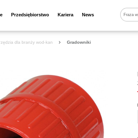
e
Przedsiębiorstwo
Kariera
News
zędzia dla branży wod-kan
Gradowniki