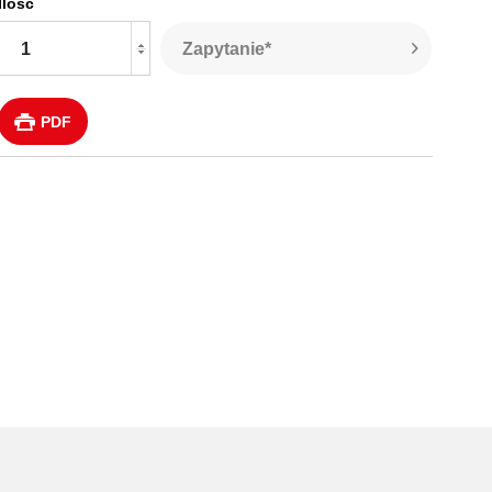
Ilość
Zapytanie*
PDF