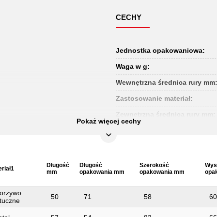
CECHY
Jednostka opakowaniowa:
Waga w g:
Wewnętrzna średnica rury mm
Zastosowanie materiał:
Zewnętrzna średnica rury mm:
Pokaż więcej cechy
Długość
Długość
Szerokość
Wys
riał1
mm
opakowania mm
opakowania mm
opa
orzywo
50
71
58
60
tuczne