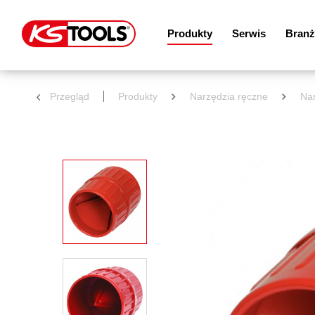
Produkty
Serwis
Branż
Przegląd
Produkty
Narzędzia ręczne
Nar