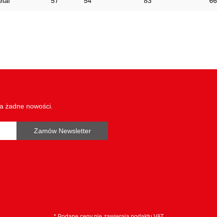
tal
57
54
83
66
wa żadne nowości.
Zamów Newsletter
* Podane ceny nie zawierają podaktu VAT