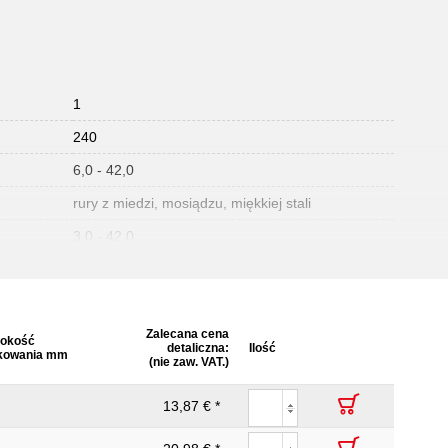
1
240
:
6,0 - 42,0
rury z miedzi, mosiądzu, miękkiej stali
3,0 - 42,0
Zalecana cena
okość
detaliczna:
Ilość
kowania mm
(nie zaw. VAT.)
13,87 € *