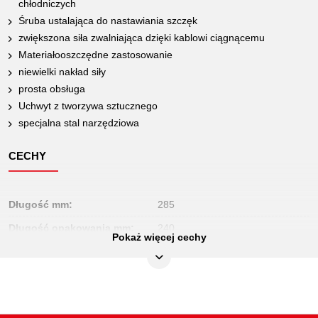
chłodniczych
Śruba ustalająca do nastawiania szczęk
zwiększona siła zwalniająca dzięki kablowi ciągnącemu
Materiałooszczędne zastosowanie
niewielki nakład siły
prosta obsługa
Uchwyt z tworzywa sztucznego
specjalna stal narzędziowa
CECHY
Długość mm:
285
Długość opakowania mm:
240
Pokaż więcej cechy
Jednostka opakowaniowa:
1
Materiał1:
specjalna stal do narzędzi
Szerokość opakowania mm:
80