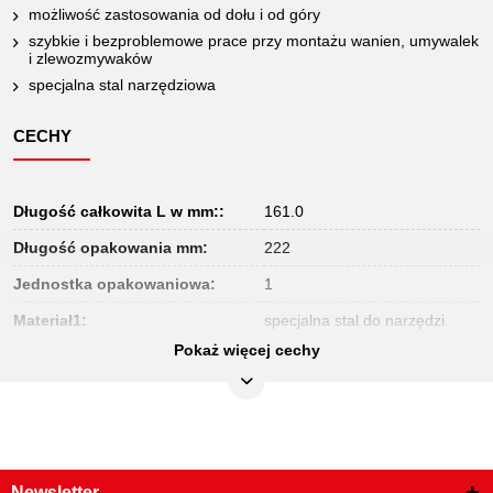
możliwość zastosowania od dołu i od góry
szybkie i bezproblemowe prace przy montażu wanien, umywalek
i zlewozmywaków
specjalna stal narzędziowa
CECHY
Długość całkowita L w mm::
161.0
Długość opakowania mm:
222
Jednostka opakowaniowa:
1
Materiał1:
specjalna stal do narzędzi
Pokaż więcej cechy
Szerokość B:
35.0
Szerokość opakowania mm:
123
Waga w g:
300
Wysokość opakowania mm:
47
Newsletter