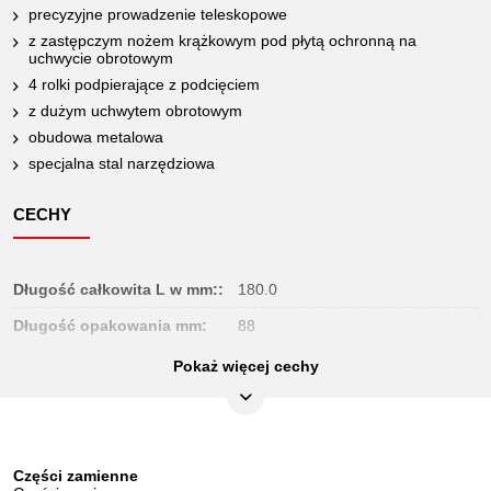
precyzyjne prowadzenie teleskopowe
z zastępczym nożem krążkowym pod płytą ochronną na
uchwycie obrotowym
4 rolki podpierające z podcięciem
z dużym uchwytem obrotowym
obudowa metalowa
specjalna stal narzędziowa
CECHY
Długość całkowita L w mm::
180.0
Długość opakowania mm:
88
Jednostka opakowaniowa:
1
Pokaż więcej cechy
Koło zapasowe do metalu:
-
Koło zapasowe do stali:
103.5002
Koło zapasowe do tworzywa
Części zamienne
-
sztucznego: