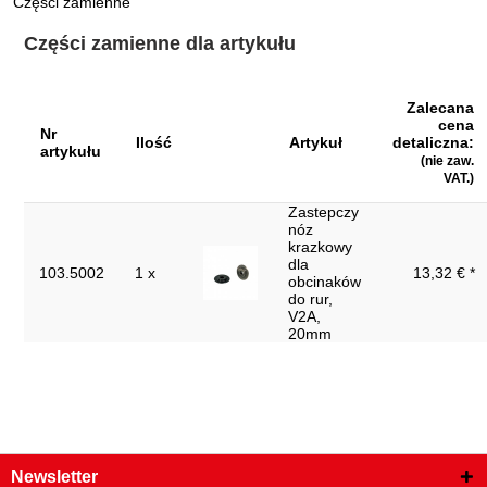
Części zamienne
Materiał1:
specjalna stal do narzędzi
Części zamienne dla artykułu
Szerokość opakowania mm:
187
obracany uchwyt z zapasowym
Zalecana
Uchwyt:
kołkiem tnącym
cena
Nr
Ilość
Artykuł
detaliczna:
artykułu
Waga w g:
500
(nie zaw.
VAT.)
Wysokość:
50.0
Zastepczy
Wysokość opakowania mm:
46
nóz
krazkowy
dla
Zastosowanie materiał:
Stal szlachetna
103.5002
1 x
13,32 € *
obcinaków
do rur,
teleskopowe narzędzie do
dodatkowe wyposażenie:
V2A,
usuwania zadziorów
20mm
Średnica rury D:
3,0 - 42,0
Newsletter