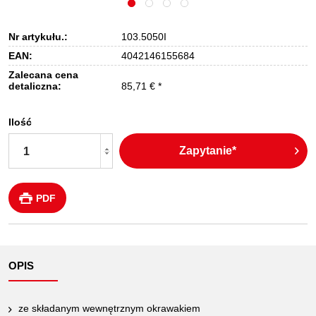
Nr artykułu.:
103.5050I
EAN:
4042146155684
Zalecana cena
detaliczna:
85,71 € *
Ilość
Zapytanie*
PDF
OPIS
ze składanym wewnętrznym okrawakiem