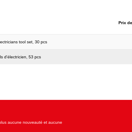
Longueur de l’emballage en 
Longueur totale L en mm:
Prix d
Matière:
Matière 2:
ectricians tool set, 30 pcs
Norme:
Poids en g:
s d'électricien, 53 pcs
Retour exclu:
Type de poignée:
z plus aucune nouveauté et aucune