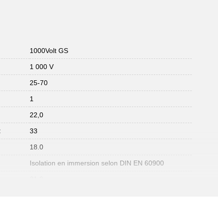
1000Volt GS
1 000 V
25-70
1
22,0
:
33
18.0
Isolation en immersion selon DIN EN 60900
31.0
:
110
32,0