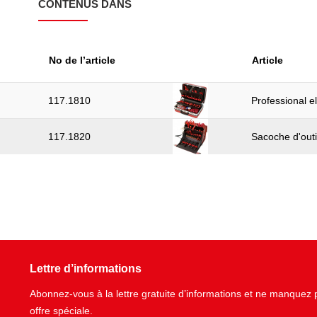
CONTENUS DANS
No de l’article
Article
117.1810
Professional el
117.1820
Sacoche d'outil
Lettre d’informations
Abonnez-vous à la lettre gratuite d’informations et ne manque
offre spéciale.