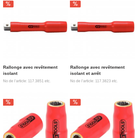
Rallonge avec revêtement
Rallonge avec revêtement
isolant
isolant et arrêt
No de l’article: 117.3851 etc.
No de l’article: 117.3823 etc.