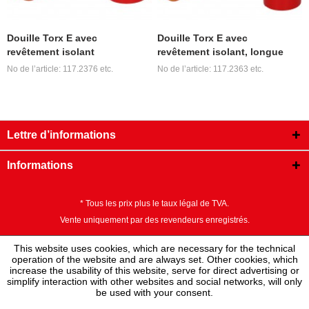
Douille Torx E avec
Douille Torx E avec
revêtement isolant
revêtement isolant, longue
No de l’article: 117.2376 etc.
No de l’article: 117.2363 etc.
Lettre d’informations
Informations
* Tous les prix plus le taux légal de TVA.
Vente uniquement par des revendeurs enregistrés.
This website uses cookies, which are necessary for the technical
operation of the website and are always set. Other cookies, which
increase the usability of this website, serve for direct advertising or
simplify interaction with other websites and social networks, will only
be used with your consent.