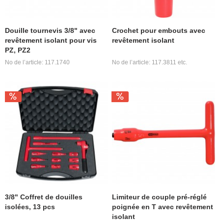
Douille tournevis 3/8" avec
Crochet pour embouts avec
revêtement isolant pour vis
revêtement isolant
PZ, PZ2
No de l’article: 117.1740
No de l’article: 117.3811 etc.
3/8" Coffret de douilles
Limiteur de couple pré-réglé
isolées, 13 pcs
poignée en T avec revêtement
isolant