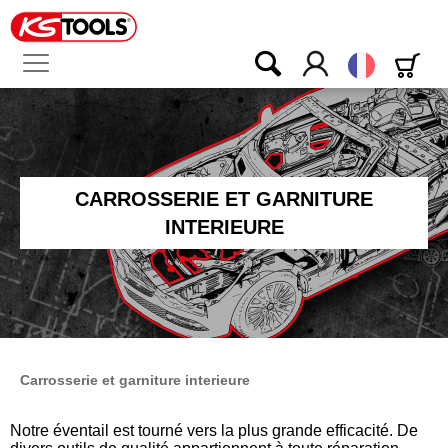
Français
CARROSSERIE ET GARNITURE
INTERIEURE
Carrosserie et garniture interieure
Notre éventail est tourné vers la plus grande efficacité. De