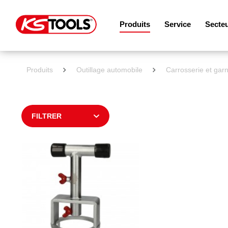
Produits
Service
Secte
Produits
Outillage automobile
Carrosserie et garn
FILTRER