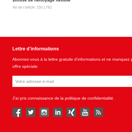
No de l’article: 150.1762
Lettre d’informations
Abonnez-vous à la lettre gratuite d’informations et ne manque
offre spéciale.
J'ai pris connaissance de la
politique de confidentialité
.
facebook
twitter
instagram
linked in
Xing
youtube
rss