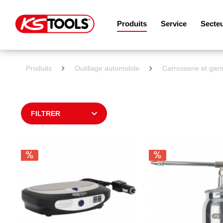
Produits
Service
Secte
Produits
Outillage automobile
Carrosserie et garn
FILTRER