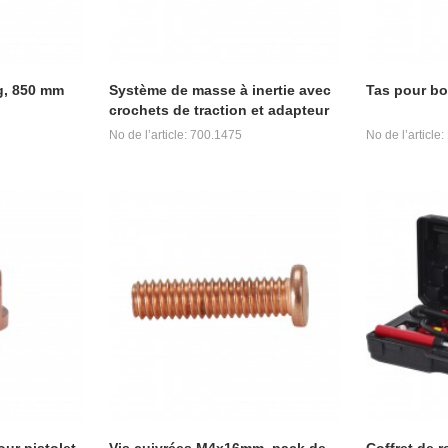
g, 850 mm
Système de masse à inertie avec
Tas pour bo
crochets de traction et adapteur
No de l’article: 700.1475
No de l’article
ur pistolet
Vis cuivrées M4x16mm, pack de
Coffret de 