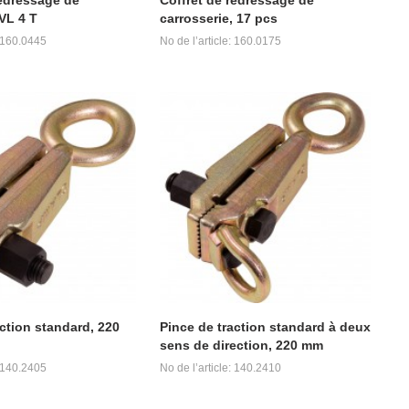
VL 4 T
carrosserie, 17 pcs
: 160.0445
No de l’article: 160.0175
action standard, 220
Pince de traction standard à deux
sens de direction, 220 mm
: 140.2405
No de l’article: 140.2410