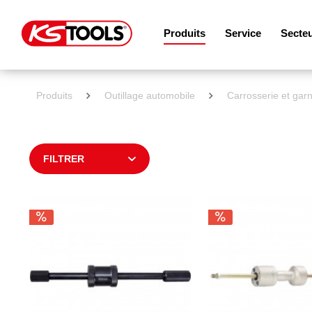
Produits
Service
Secte
Produits
Outillage automobile
Carrosserie et garn
FILTRER