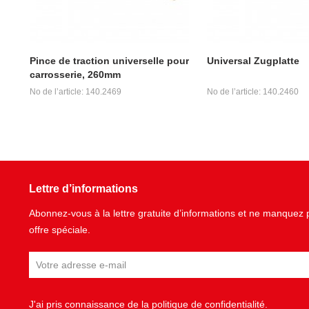
Pince de traction universelle pour
Universal Zugplatte
carrosserie, 260mm
No de l’article: 140.2469
No de l’article: 140.2460
Lettre d’informations
Abonnez-vous à la lettre gratuite d’informations et ne manque
offre spéciale.
J'ai pris connaissance de la
politique de confidentialité
.