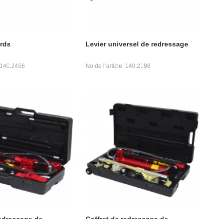
rds
Levier universel de redressage
: 140.2456
No de l’article: 140.2198
redressage de
Coffret de redressage de