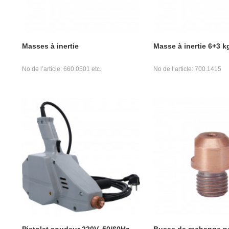
Masses à inertie
Masse à inertie 6+3 k
No de l’article: 660.0501 etc.
No de l’article: 700.1415
Pistolet soudeur 220V, 50/60Hz
Buses de rechange po