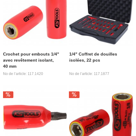
Crochet pour embouts 1/4"
1/4" Coffret de douilles
avec revêtement isolant,
isolées, 22 pcs
40 mm
No de l’article: 117.1420
No de l’article: 117.1877