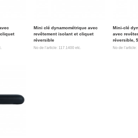
avec
Mini clé dynamométrique avec
Mini-clé dy
cliquet
revêtement isolant et cliquet
avec revêtem
réversible
réversible, 
c.
No de l’article: 117.1400 etc.
No de l’article