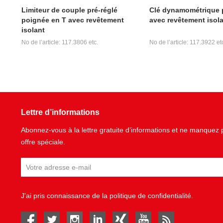
Limiteur de couple pré-réglé
Clé dynamométrique p
poignée en T avec revêtement
avec revêtement isol
isolant
No de l’article: 117.3806 etc.
No de l’article: 117.3922 et
Lettre d’informations
Abonnez-vous à la lettre gratuite d’informations et ne manque
offre spéciale.
J'ai pris connaissance de la
politique de confidentialité
.
facebook
twitter
instagram
linked in
Xing
youtube
rss