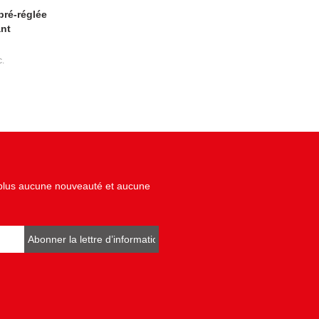
ré-réglée
ant
c.
z plus aucune nouveauté et aucune
Abonner la lettre d’informations