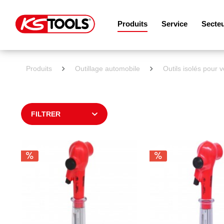
Produits
Service
Secte
Produits
Outillage automobile
Outils isolés pour 
FILTRER