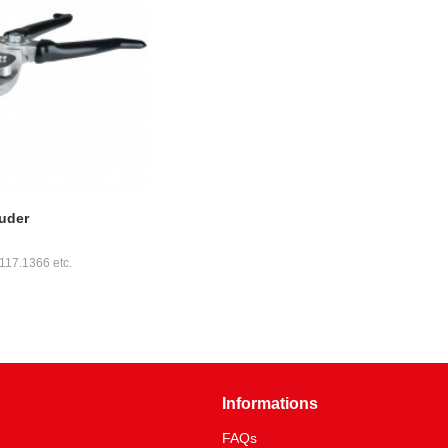
uder
 117.1366 etc.
Informations
FAQs