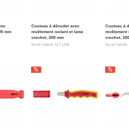
vec
Couteau à dénuder avec
Couteau à 
205 mm
revêtement isolant et lame
revêtement 
crochet, 200 mm
crochet, 20
No de l’article: 117.1296
No de l’article