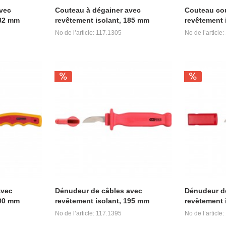
vec
Couteau à dégainer avec
Couteau co
182 mm
revêtement isolant, 185 mm
revêtement 
No de l’article: 117.1305
No de l’article
avec
Dénudeur de câbles avec
Dénudeur d
200 mm
revêtement isolant, 195 mm
revêtement 
No de l’article: 117.1395
No de l’article