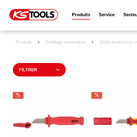
Produits
Service
Secte
Produits
Outillage automobile
Outils isolés pour 
FILTRER