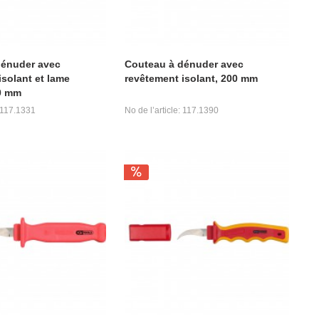
dénuder avec
Couteau à dénuder avec
isolant et lame
revêtement isolant, 200 mm
0 mm
: 117.1331
No de l’article: 117.1390