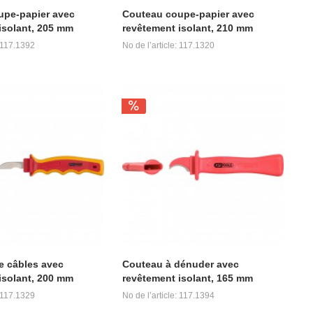
upe-papier avec
Couteau coupe-papier avec
isolant, 205 mm
revêtement isolant, 210 mm
: 117.1392
No de l’article: 117.1320
e câbles avec
Couteau à dénuder avec
isolant, 200 mm
revêtement isolant, 165 mm
: 117.1329
No de l’article: 117.1394