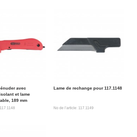
dénuder avec
Lame de rechange pour 117.1148
isolant et lame
able, 189 mm
: 117.1148
No de l’article: 117.1149