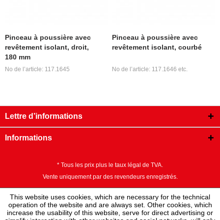
Pinceau à poussière avec
Pinceau à poussière avec
revêtement isolant, droit,
revêtement isolant, courbé
180 mm
No de l’article: 117.1645
No de l’article: 117.1646 etc.
Lettre d’informations
Informations
* Tous les prix plus le taux légal de TVA.
Vente uniquement par des revendeurs enregistrés.
This website uses cookies, which are necessary for the technical
operation of the website and are always set. Other cookies, which
increase the usability of this website, serve for direct advertising or