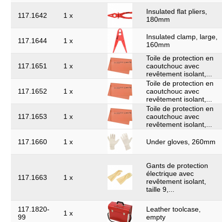
Insulated flat pliers,
117.1642
1 x
180mm
Insulated clamp, large,
117.1644
1 x
160mm
Toile de protection en
117.1651
1 x
caoutchouc avec
revêtement isolant,...
Toile de protection en
117.1652
1 x
caoutchouc avec
revêtement isolant,...
Toile de protection en
117.1653
1 x
caoutchouc avec
revêtement isolant,...
117.1660
1 x
Under gloves, 260mm
Gants de protection
électrique avec
117.1663
1 x
revêtement isolant,
taille 9,...
117.1820-
Leather toolcase,
1 x
99
empty