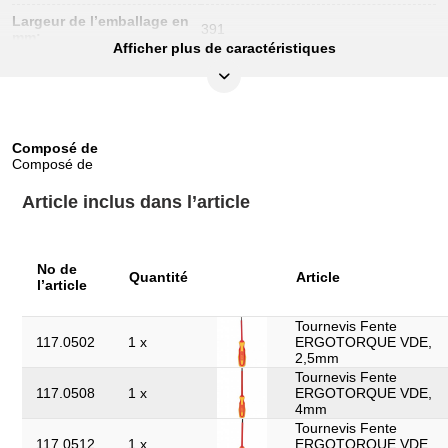
Largeur de l’emballage en
391
mm:
Afficher plus de caractéristiques
Longueur de l’emballage
481
en mm:
Matière:
Acier Chrome Vanadium extra-fin
Composé de
Norme:
IEC 60900
Composé de
Pièces dans le set:
53
Article inclus dans l’article
Poids en g:
13000
No de
Quantité
Article
l’article
Tournevis Fente
117.0502
1 x
ERGOTORQUE VDE,
2,5mm
Tournevis Fente
117.0508
1 x
ERGOTORQUE VDE,
4mm
Tournevis Fente
117.0512
1 x
ERGOTORQUE VDE,