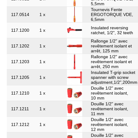
5,5mm
Tournevis Fente
117.0514
1 x
ERGOTORQUE VDE,
6,5mm
Insulated reversing
117.1200
1 x
ratchet, 1/2", 32 teeth
Rallonge 1/2" avec
117.1202
1 x
revêtement isolant et
arrêt, 125 mm
Rallonge 1/2" avec
117.1203
1 x
revêtement isolant et
arrêt, 250 mm
Insulated T-grip socket
117.1205
1 x
spanner with screw
adjustment,1/2",200mm
Douille 1/2" avec
117.1210
1 x
revêtement isolant,
10 mm
Douille 1/2" avec
117.1211
1 x
revêtement isolant,
11 mm
Douille 1/2" avec
117.1212
1 x
revêtement isolant,
12 mm
Douille 1/2" avec