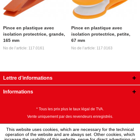
Pince en plastique avec
Pince en plastique avec
isolation protectrice, grande,
isolation protectrice, petite,
165 mm
67 mm
No de l’article: 117.0161
No de l’article: 117.0163
Lettre d’informations
Informations
* Tous les prix plus le taux légal de TVA.
Vente uniquement par des revendeurs enregistrés.
This website uses cookies, which are necessary for the technical
operation of the website and are always set. Other cookies, which
increase the usability of this website, serve for direct advertising or