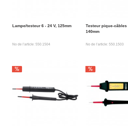
Lampe/testeur 6 - 24 V, 125mm
Testeur pique-câbles 3
140mm
No de l’article: 550.1504
No de l’article: 550.1503