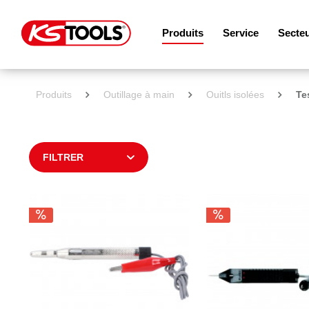
Produits
Service
Secte
Produits
Outillage à main
Ouitls isolées
Te
FILTRER