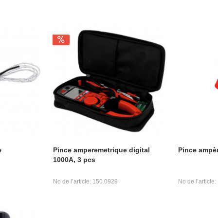
e
Pince amperemetrique digital
Pince ampè
1000A, 3 pcs
No de l’article: 150.0929
No de l’article