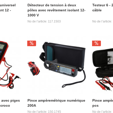
universel
Détecteur de tension à deux
Testeur 6 - 
nt 12 -
pôles avec revêtement isolant 12-
câble
1000 V
No de l’article: 117.1503
No de l’article
 avec piges
Pince ampèremétrique numérique
Pince ampèr
 croco
200A
pcs
No de l’article: 150.1745
No de l’article