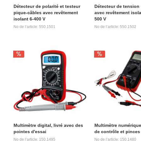
Détecteur de polarité et testeur
Détecteur de tension 
pique-câbles avec revêtement
avec revêtement isola
isolant 6-400 V
500 V
No de l’article: 550.1501
No de l’article: 550.1502
Multimètre digital, livré avec des
Multimètre numérique
pointes d'essai
de contrôle et pinces
No de l’article: 150.1495
No de l’article: 150.1480