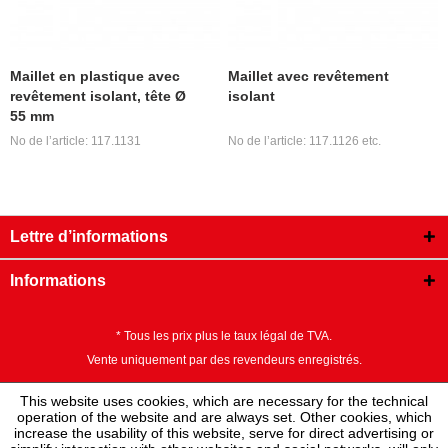
Maillet en plastique avec
Maillet avec revêtement
revêtement isolant, tête Ø
isolant
55 mm
No de l’article: 117.1131
No de l’article: 117.1126 etc.
Lettre d’informations
Informations
* Tous les prix plus le taux légal de TVA.
Vente uniquement par des revendeurs enregistrés.
This website uses cookies, which are necessary for the technical
operation of the website and are always set. Other cookies, which
increase the usability of this website, serve for direct advertising or