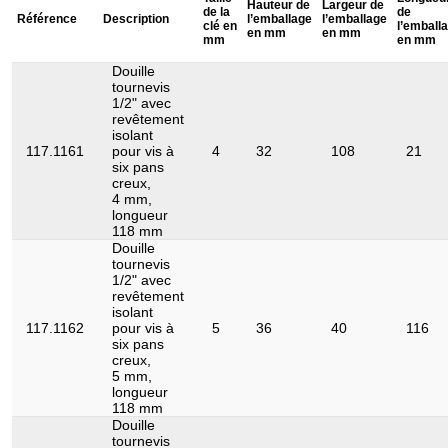
Hauteur de
Largeur de
de la
de
Référence
Description
l’emballage
l’emballage
clé en
l’emball
Matière 2:
Brunie
en mm
en mm
mm
en mm
Norme:
DIN 3120, ISO 1174, IEC 60900
Douille
tournevis
Profil 1:
6 pans intérieur
1/2" avec
revêtement
Profil 2:
Métrique
isolant
117.1161
pour vis à
4
32
108
21
Retour exclu:
Oui
six pans
creux,
4 mm,
longueur
118 mm
Douille
tournevis
1/2" avec
revêtement
isolant
117.1162
pour vis à
5
36
40
116
six pans
creux,
5 mm,
longueur
118 mm
Douille
tournevis