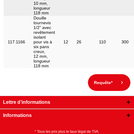
10 mm,
longueur
118 mm
Douille
tournevis
1/2" avec
revêtement
isolant
117.1166
pour vis à
12
26
110
300
six pans
creux,
12 mm,
longueur
118 mm
Requête*
Lettre d’informations
Informations
* Tous les prix plus le taux légal de TVA.