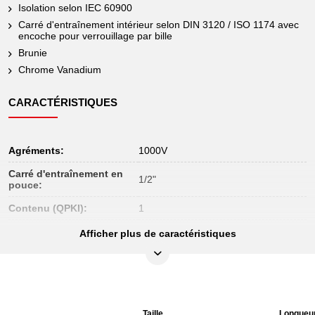
Isolation selon IEC 60900
Carré d'entraînement intérieur selon DIN 3120 / ISO 1174 avec
encoche pour verrouillage par bille
Brunie
Chrome Vanadium
CARACTÉRISTIQUES
Agréments:
1000V
Carré d'entraînement en
1/2"
pouce:
Contenu (QPKI):
1
Dimension D:
26.0
Afficher plus de caractéristiques
Isolation en immersion selon DIN EN
Isolation:
60900
Longueur totale L en mm:
118.0
Matière:
Acier Chrome Vanadium extra-fin
Taille
Longueu