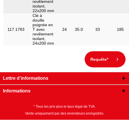
revêtement
isolant,
22x200 mm
Clé à
douille
poignée en
117.1783
T avec
24
35.0
33
185
revêtement
isolant,
24x200 mm
Requête*
Lettre d’informations
Informations
* Tous les prix plus le taux légal de TVA.
Vente uniquement par des revendeurs enregistrés.