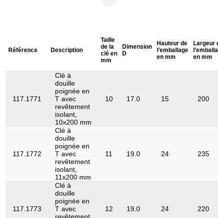
Matière:
Acier Chrome Vanadium extra-fin
Norme:
DIN 7440, IEC 60900
Taille
Profil 1:
6 pans
Hauteur de
Largeur 
de la
Dimension
Référence
Description
l’emballage
l’emball
clé en
D
en mm
en mm
Retour exclu:
Oui
mm
Type de poignée:
Clé à
Poignée isolée par bain
douille
poignée en
117.1771
T avec
10
17.0
15
200
revêtement
isolant,
10x200 mm
Clé à
douille
poignée en
117.1772
T avec
11
19.0
24
235
revêtement
isolant,
11x200 mm
Clé à
douille
poignée en
117.1773
T avec
12
19.0
24
220
revêtement