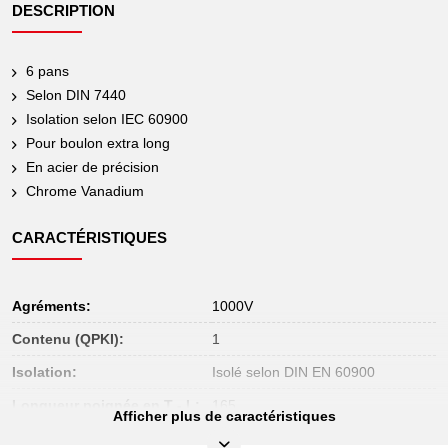
DESCRIPTION
6 pans
Selon DIN 7440
Isolation selon IEC 60900
Pour boulon extra long
En acier de précision
Chrome Vanadium
CARACTÉRISTIQUES
Agréments:
1000V
Contenu (QPKI):
1
Isolation:
Isolé selon DIN EN 60900
Longueur poignée en T - L:
165
Afficher plus de caractéristiques
Longueur totale L en mm:
200