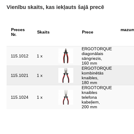
krāsa:
sarkani melns
Vienību skaits, kas iekļauts šajā precē
materiāls 2:
matēti hromēts
rokturis:
2-komponentu rokturis
svars, g:
Preces
900
mazum
Skaits
Prece
Nr.
ERGOTORQUE
diagonālais
115.1012
1 x
sāngriezis,
160 mm
ERGOTORQUE
kombinētās
115.1021
1 x
knaibles,
180 mm
ERGOTORQUE
knaibles
115.1024
1 x
telefona
kabeļiem,
200 mm