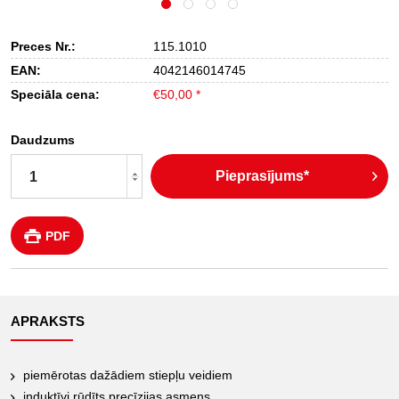
Preces Nr.:
115.1010
EAN:
4042146014745
Speciāla cena:
€50,00 *
Daudzums
Pieprasījums*
PDF
APRAKSTS
piemērotas dažādiem stiepļu veidiem
induktīvi rūdīts precīzijas asmens