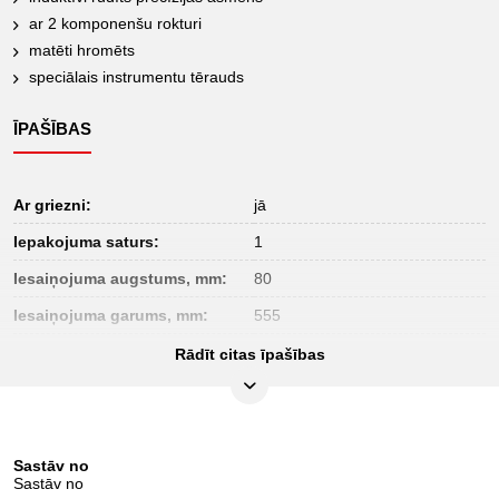
ar 2 komponenšu rokturi
matēti hromēts
speciālais instrumentu tērauds
ĪPAŠĪBAS
Ar griezni:
jā
Iepakojuma saturs:
1
Iesaiņojuma augstums, mm:
80
Iesaiņojuma garums, mm:
555
Iesaiņojuma platums, mm:
104
Rādīt citas īpašības
Materiāls 1:
Speciāls instrumentu tērauds
Video saite uz lietošanu:
Video
detaļas komplektā:
3
Sastāv no
Sastāv no